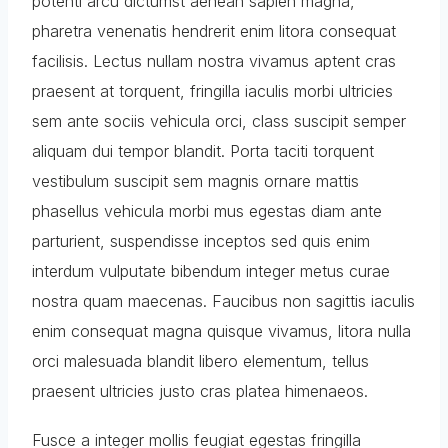
potenti arcu dictumst aenean sapien magna,
pharetra venenatis hendrerit enim litora consequat
facilisis. Lectus nullam nostra vivamus aptent cras
praesent at torquent, fringilla iaculis morbi ultricies
sem ante sociis vehicula orci, class suscipit semper
aliquam dui tempor blandit. Porta taciti torquent
vestibulum suscipit sem magnis ornare mattis
phasellus vehicula morbi mus egestas diam ante
parturient, suspendisse inceptos sed quis enim
interdum vulputate bibendum integer metus curae
nostra quam maecenas. Faucibus non sagittis iaculis
enim consequat magna quisque vivamus, litora nulla
orci malesuada blandit libero elementum, tellus
praesent ultricies justo cras platea himenaeos.
Fusce a integer mollis feugiat egestas fringilla