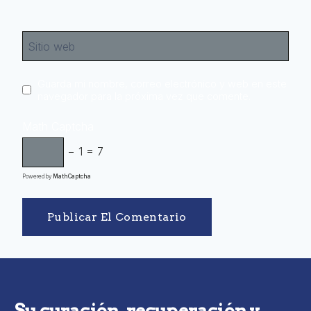
Sitio web
Guarda mi nombre, correo electrónico y web en este
navegador para la próxima vez que comente.
Math Captcha
− 1 = 7
Powered by
MathCaptcha
Su curación, recuperación y