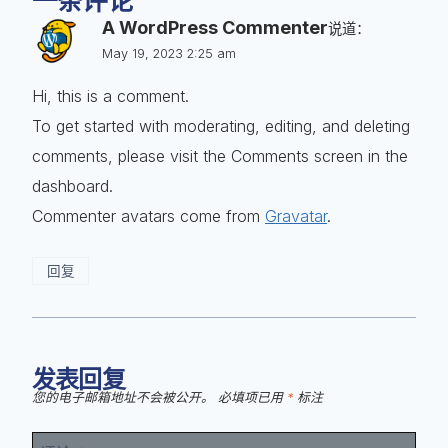
一条评论
A WordPress Commenter
说道：
May 19, 2023 2:25 am
Hi, this is a comment.
To get started with moderating, editing, and deleting
comments, please visit the Comments screen in the
dashboard.
Commenter avatars come from
Gravatar
.
回复
发表回复
您的电子邮箱地址不会被公开。
必填项已用
*
标注