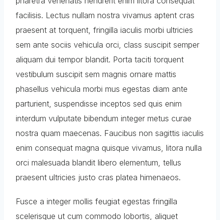
pharetra venenatis hendrerit enim litora consequat
facilisis. Lectus nullam nostra vivamus aptent cras
praesent at torquent, fringilla iaculis morbi ultricies
sem ante sociis vehicula orci, class suscipit semper
aliquam dui tempor blandit. Porta taciti torquent
vestibulum suscipit sem magnis ornare mattis
phasellus vehicula morbi mus egestas diam ante
parturient, suspendisse inceptos sed quis enim
interdum vulputate bibendum integer metus curae
nostra quam maecenas. Faucibus non sagittis iaculis
enim consequat magna quisque vivamus, litora nulla
orci malesuada blandit libero elementum, tellus
praesent ultricies justo cras platea himenaeos.
Fusce a integer mollis feugiat egestas fringilla
scelerisque ut cum commodo lobortis, aliquet